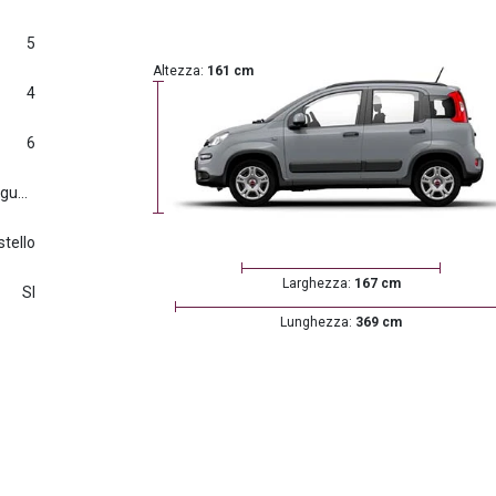
5
Altezza:
161 cm
4
6
Euro6.d tmp (2016/427) e seguenti
tello
Larghezza:
167 cm
SI
Lunghezza:
369 cm