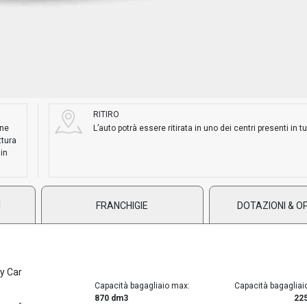
RITIRO
ane
L’auto potrà essere ritirata in uno dei centri presenti in tut
ttura
 in
I
FRANCHIGIE
DOTAZIONI & O
ty Car
Capacità bagagliaio max:
Capacità bagagliai
870 dm3
22
-