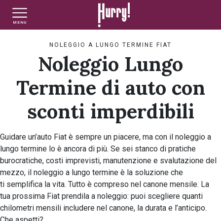
MENU
NLT PRIVATI
NLT USATO PRIVATI
NLT NUOVO
NOLEGGIO A LUNGO TERMINE FIAT
Noleggio Lungo
NLT AZIENDE - P.IVA
NLT USATO AZIENDE - P. IVA
NLT USATO
Termine di auto con
sconti imperdibili
AUTO USATE
Guidare un’auto Fiat è sempre un piacere, ma con il noleggio a
lungo termine lo è ancora di più. Se sei stanco di pratiche
FINANZIAMENTO
burocratiche, costi imprevisti, manutenzione e svalutazione del
mezzo, il noleggio a lungo termine è la soluzione che
ti semplifica la vita. Tutto è compreso nel canone mensile. La
VALUTA E VENDI
tua prossima Fiat prendila a noleggio: puoi scegliere quanti
chilometri mensili includere nel canone, la durata e l’anticipo.
Che aspetti?