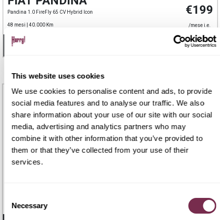
FIAT PANDINA
€199
Pandina 1.0 FireFly 65 CV Hybrid Icon
48 mesi |
40.000 Km
/mese i.e.
- 19 GIORNI
3
DISPONIBILI
This website uses cookies
PRONTA
CONSEGNA
We use cookies to personalise content and ads, to provide
social media features and to analyse our traffic. We also
share information about your use of our site with our social
media, advertising and analytics partners who may
combine it with other information that you’ve provided to
them or that they’ve collected from your use of their
services.
FIAT GRANDE PANDA
€ 232
€209
Grande Panda 1.2 100 CV S&S Business
Consent
Necessary
36 mesi |
30.000 Km
/mese i.e.
Selection