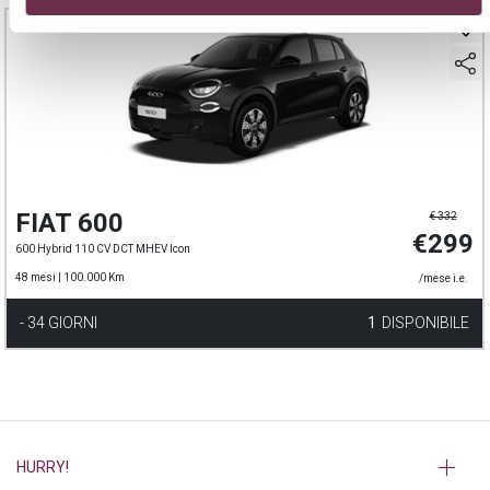
FIAT 600
€ 332
€299
600 Hybrid 110 CV DCT MHEV Icon
48 mesi |
100.000 Km
/mese i.e.
- 34 GIORNI
1
DISPONIBILE
HURRY!