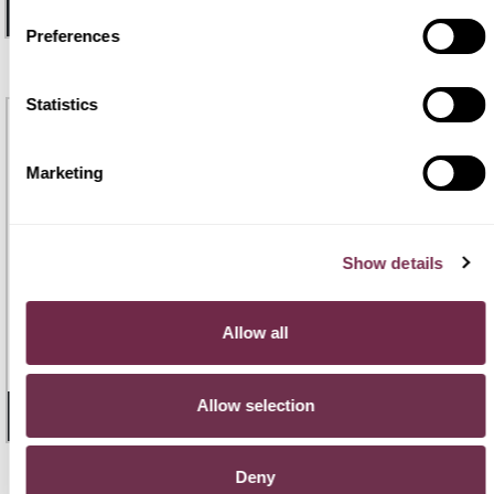
- 20 GIORNI
2
DISPONIBILI
Preferences
Statistics
Marketing
Show details
FIAT 500
€ 294
€265
Allow all
500 Berlina Hybrid Icon
48 mesi |
100.000 Km
/mese i.e.
Allow selection
- 32 GIORNI
1
DISPONIBILE
Deny