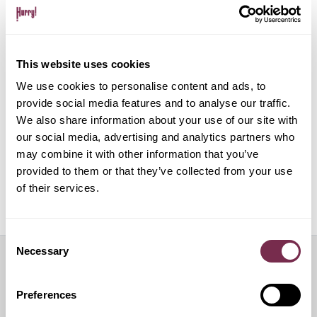
Gestione pratiche amministrative e multe
This website uses cookies
Gestione del noleggio tramite app su dispositivo
mobile
We use cookies to personalise content and ads, to
provide social media features and to analyse our traffic.
We also share information about your use of our site with
ALPHABET PAPERLESS Digital Onboarding
our social media, advertising and analytics partners who
may combine it with other information that you’ve
provided to them or that they’ve collected from your use
of their services.
Off Mode: sospensione temporanea del noleggio
Consent
Necessary
Selection
Servizi aggiuntivi
Preferences