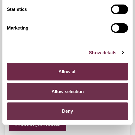
Statistics
Ritiro Usato
I nostri esperti ti forniranno una valutazione gratuita della
Marketing
tua auto.
Show details
Pneumatici n.4 invernali
Allow all
Durante i mesi invernali potrai equipaggiare la tua vettura
anche con pneumatici termici (se montabili sui cerchi in
Allow selection
dotazione), o in alternativa, qualora fosse possibile, con
catene da neve.
Deny
Franchigie ridotte