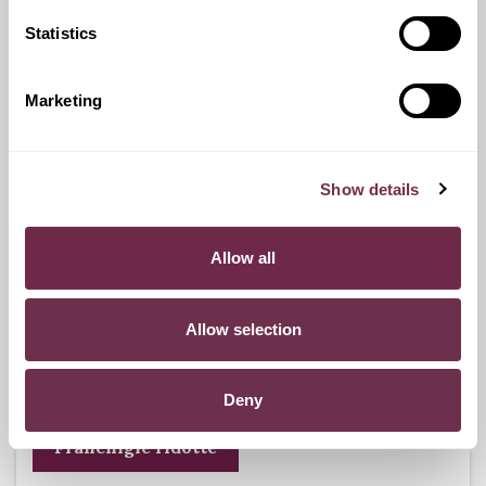
Statistics
Ritiro Usato
I nostri esperti ti forniranno una valutazione gratuita della
Marketing
tua auto.
Show details
Pneumatici n.4 invernali
Allow all
Durante i mesi invernali potrai equipaggiare la tua vettura
anche con pneumatici termici (se montabili sui cerchi in
Allow selection
dotazione), o in alternativa, qualora fosse possibile, con
catene da neve.
Deny
Franchigie ridotte