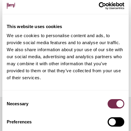
Gestione pratiche amministrative e multe
This website uses cookies
Gestione del noleggio tramite app su dispositivo
mobile
We use cookies to personalise content and ads, to
provide social media features and to analyse our traffic.
We also share information about your use of our site with
ALPHABET PAPERLESS Digital Onboarding
our social media, advertising and analytics partners who
may combine it with other information that you’ve
provided to them or that they’ve collected from your use
of their services.
Off Mode: sospensione temporanea del noleggio
Consent
Necessary
Selection
Servizi aggiuntivi
Preferences