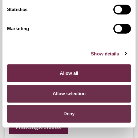
Statistics
Ritiro Usato
I nostri esperti ti forniranno una valutazione gratuita della
Marketing
tua auto.
Show details
Pneumatici n.4 invernali
Allow all
Durante i mesi invernali potrai equipaggiare la tua vettura
anche con pneumatici termici (se montabili sui cerchi in
Allow selection
dotazione), o in alternativa, qualora fosse possibile, con
catene da neve.
Deny
Franchigie ridotte