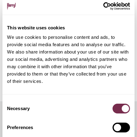
Gestione pratiche amministrative e multe
This website uses cookies
Gestione del noleggio tramite app su dispositivo
mobile
We use cookies to personalise content and ads, to
provide social media features and to analyse our traffic.
We also share information about your use of our site with
ALPHABET PAPERLESS Digital Onboarding
our social media, advertising and analytics partners who
may combine it with other information that you’ve
provided to them or that they’ve collected from your use
of their services.
Off Mode: sospensione temporanea del noleggio
Consent
Necessary
Selection
Servizi aggiuntivi
Preferences