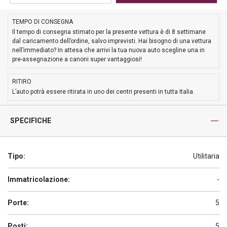
TEMPO DI CONSEGNA
Il tempo di consegna stimato per la presente vettura è di 8 settimane
dal caricamento dell’ordine, salvo imprevisti. Hai bisogno di una vettura
nell’immediato? In attesa che arrivi la tua nuova auto scegline una in
pre-assegnazione a canoni super vantaggiosi!
RITIRO
L’auto potrà essere ritirata in uno dei centri presenti in tutta Italia.
SPECIFICHE
Tipo:
Utilitaria
Immatricolazione:
-
Porte:
5
Posti:
5