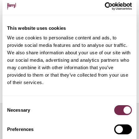
Gestione pratiche amministrative e multe
This website uses cookies
Gestione del noleggio tramite app su dispositivo
mobile
We use cookies to personalise content and ads, to
provide social media features and to analyse our traffic.
We also share information about your use of our site with
ALPHABET PAPERLESS Digital Onboarding
our social media, advertising and analytics partners who
may combine it with other information that you’ve
provided to them or that they’ve collected from your use
of their services.
Off Mode: sospensione temporanea del noleggio
Consent
Necessary
Selection
Servizi aggiuntivi
Preferences