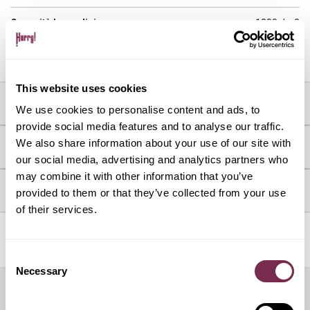
Capacità bagagliaio max:
1200 dm3
Capacità bagagliaio min:
380 dm3
This website uses cookies
MOTORE & CONSUMI
We use cookies to personalise content and ads, to
provide social media features and to analyse our traffic.
We also share information about your use of our site with
FRANCHIGIE
our social media, advertising and analytics partners who
may combine it with other information that you’ve
DOTAZIONI & OPTIONAL
provided to them or that they’ve collected from your use
of their services.
Servizi inclusi
Consent
Necessary
Selection