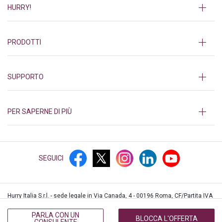
HURRY!
PRODOTTI
SUPPORTO
PER SAPERNE DI PIÙ
SEGUICI
Hurry Italia S.r.l. - sede legale in Via Canada, 4 - 00196 Roma, CF/Partita IVA
12552361003, iscritta al REA di Roma n.1382839 © Hurry!
2026
PARLA CON UN
BLOCCA L'OFFERTA
CONSULENTE
PRIVACY
COOKIES
PRIVACY CALL CENTER