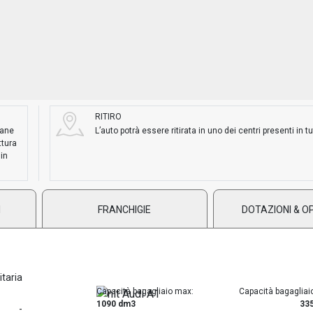
RITIRO
mane
L’auto potrà essere ritirata in uno dei centri presenti in tut
ttura
 in
I
FRANCHIGIE
DOTAZIONI & O
litaria
Capacità bagagliaio max:
Capacità bagagliai
1090 dm3
33
-