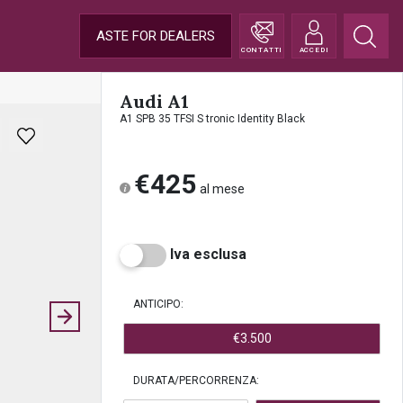
ASTE FOR DEALERS
CONTATTI
ACCEDI
Audi A1
A1 SPB 35 TFSI S tronic Identity Black
€425
al mese
Iva esclusa
ANTICIPO:
€3.500
DURATA/PERCORRENZA: